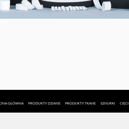
RONA GŁÓWNA
PRODUKTY DZIANE
PRODUKTY TKANE
SZNURKI
CIĘC